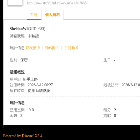
http://xn--tstz66j3id.xn--cksr0a.life/?685
來
›
›
主題
個人資料
SheldonWil
(UID: 685)
郵箱狀態
未驗證
統計信息
好友數 0
|
回帖數 0
|
主題數 0
性別
保密
生日
-
都
活躍概況
用戶組
新手上路
註冊時間
2026-3-12 00:27
最後訪問
2026-3-12 0
所在時區
使用系統默認
統計信息
已用空間
0 B
積分
2
金錢
2
貢獻
0
來
Powered by
Discuz!
X3.4