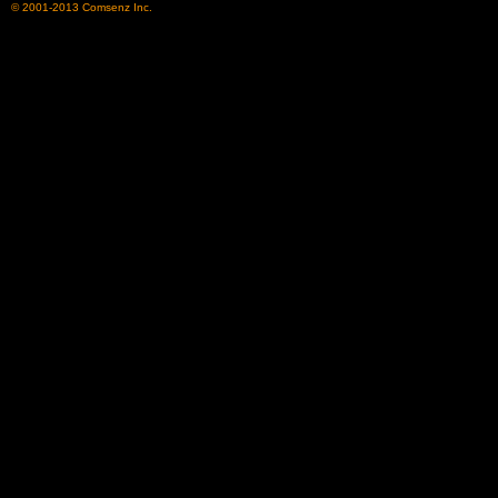
© 2001-2013
Comsenz Inc.
了
天