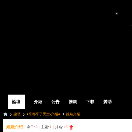
論壇
介紹
公告
推廣
下載
贊助
論壇
●來都來了天堂-介紹●
娃娃介紹
娃娃介紹
今日:
0
|
主題:
1
|
排名:
13