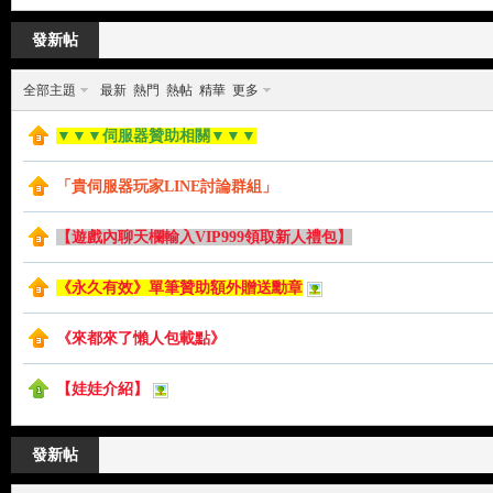
來
»
›
›
發新帖
全部主題
最新
熱門
熱帖
精華
更多
▼▼▼伺服器贊助相關▼▼▼
「貴伺服器玩家LINE討論群組」
【遊戲內聊天欄輸入VIP999領取新人禮包】
都
《永久有效》單筆贊助額外贈送勳章
《來都來了懶人包載點》
【娃娃介紹】
發新帖
來