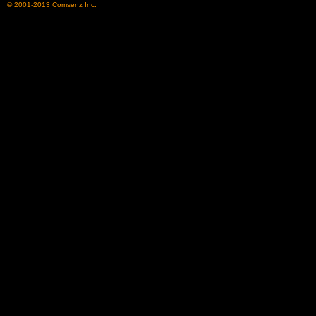
© 2001-2013
Comsenz Inc.
了
天