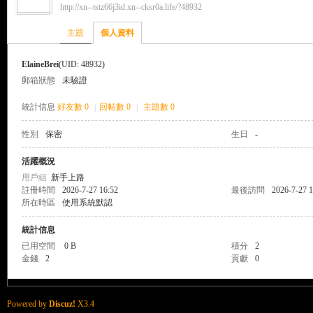
http://xn--tstz66j3id.xn--cksr0a.life/?48932
來
›
›
主題
個人資料
ElaineBrei
(UID: 48932)
郵箱狀態
未驗證
統計信息
好友數 0
|
回帖數 0
|
主題數 0
性別
保密
生日
-
都
活躍概況
用戶組
新手上路
註冊時間
2026-7-27 16:52
最後訪問
2026-7-27 1
所在時區
使用系統默認
統計信息
已用空間
0 B
積分
2
金錢
2
貢獻
0
來
Powered by
Discuz!
X3.4