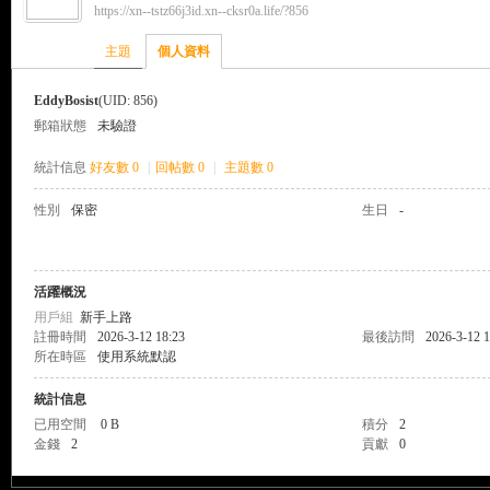
https://xn--tstz66j3id.xn--cksr0a.life/?856
來
›
›
主題
個人資料
EddyBosist
(UID: 856)
郵箱狀態
未驗證
統計信息
好友數 0
|
回帖數 0
|
主題數 0
性別
保密
生日
-
都
活躍概況
用戶組
新手上路
註冊時間
2026-3-12 18:23
最後訪問
2026-3-12 1
所在時區
使用系統默認
統計信息
已用空間
0 B
積分
2
金錢
2
貢獻
0
來