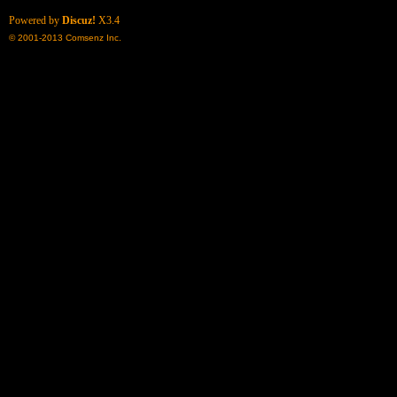
Powered by
Discuz!
X3.4
© 2001-2013
Comsenz Inc.
了
天