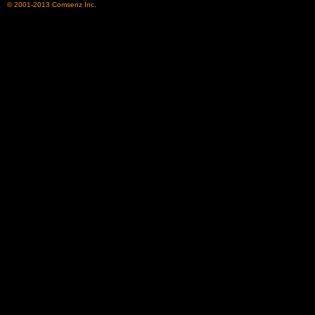
© 2001-2013
Comsenz Inc.
了
天