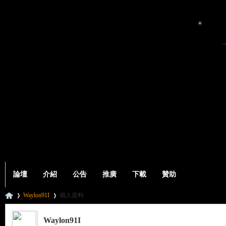
論壇
介紹
公告
推廣
下載
贊助
Waylon91I
個人資料
Waylon91I