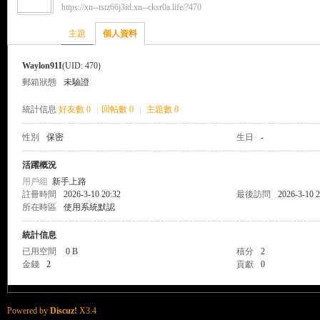
https://xn--tstz66j3id.xn--cksr0a.life/?470
來
›
›
主題
個人資料
Waylon91I
(UID: 470)
郵箱狀態
未驗證
統計信息
好友數 0
|
回帖數 0
|
主題數 0
性別
保密
生日
-
都
活躍概況
用戶組
新手上路
註冊時間
2026-3-10 20:32
最後訪問
2026-3-10 2
所在時區
使用系統默認
統計信息
已用空間
0 B
積分
2
金錢
2
貢獻
0
來
Powered by
Discuz!
X3.4